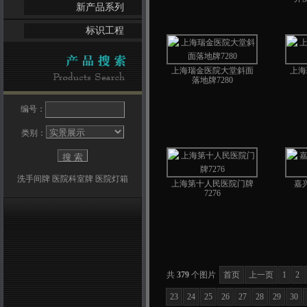
新产品系列
标识工程
上海瑞金医院大堂斜面
上海
落地牌7280
编号：
类别：
洗手间牌
医院科室牌
医院灯箱
上海第十人民医院门牌
嘉
7276
共
379
个图片
首页
上一页
1
2
23
24
25
26
27
28
29
30