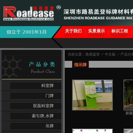
关于我们
实景展示
标识工程
当前位置：
路易盖登
->
中文版
->
产品分
指示牌
科室牌
门牌
双面科室牌
新疆
索引牌,水牌
吊牌