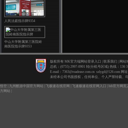
人民法庭指示牌9354
中山大学附属第三医院岭
南医院指示牌9353
版权所有 MK官方端网站登录入口
| 联系我们 |
网站
总机：(0755) 2997-0901 转(分机号区域) 热线：136 315
E-mail：7363@roadease.com.cn szlygd@126.com 网
未经本公司书面授权，任何单位、个人严禁转载、印
悟空
|
九州酷游中国官方网站
|
飞极速在线官网
|
飞速极速在线官网入口
|
hth官方网页
方网站
|