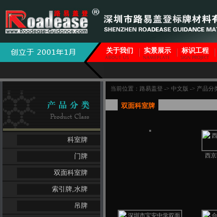
关于我们
实景展示
标识工程
当前位置：
路易盖登
->
中文版
->
产品分
双面科室牌
科室牌
西京
门牌
双面科室牌
索引牌,水牌
吊牌