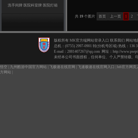
洗手间牌
医院科室牌
医院灯箱
共
19
个图片
首页
上一页
1
2
版权所有 MK官方端网站登录入口
联系我们
网站地
总机：(0755) 2997-0901 转(分机号区域) 热线：136 3
E-mail：2881407267@qq.com 网址：
http://www.psep
未经本公司书面授权，任何单位、个人严禁转载、印
悟空
|
九州酷游中国官方网站
|
飞极速在线官网
|
飞速极速在线官网入口
|
hth官方网页
方网站
|