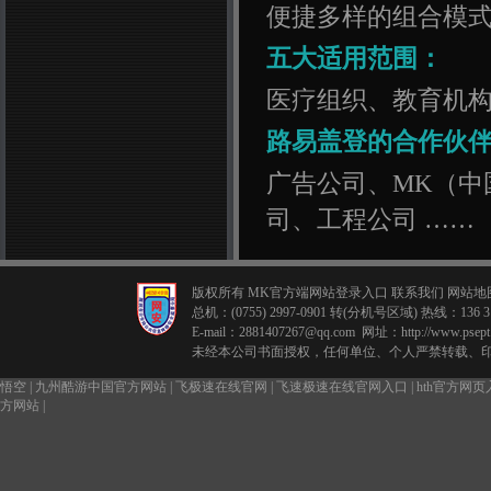
便捷多样的组合模
五大适用范围：
医疗组织、教育机构
路易盖登的合作伙
广告公司、MK（中
司、工程公司 ……
版权所有 MK官方端网站登录入口
联系我们
网站地
总机：(0755) 2997-0901 转(分机号区域) 热线：136 3
E-mail：2881407267@qq.com 网址：
http://www.psep
未经本公司书面授权，任何单位、个人严禁转载、印
悟空
|
九州酷游中国官方网站
|
飞极速在线官网
|
飞速极速在线官网入口
|
hth官方网页
方网站
|