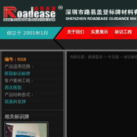
关于我们
实景展示
标识工程
当前位置：
路易盖登
->
中文版
->
标识标
编号：9358
产品适用范围：
医院标识标牌
客户案例工程：
西京医院
产品结构形式：
双面科室牌
相关标识牌