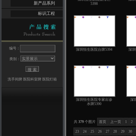
新产品系列
5398
标识工程
编号：
深圳恒生医院台牌5394
深圳
类别：
洗手间牌
医院科室牌
医院灯箱
深圳恒生医院专家出诊
深
水牌5390
共
379
个图片
首页
上一页
1
2
23
24
25
26
27
28
29
30