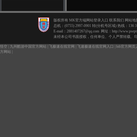
版权所有 MK官方端网站登录入口
联系我们
网站地
总机：(0755) 2997-0901 转(分机号区域) 热线：136 3
E-mail：2881407267@qq.com 网址：
http://www.psep
未经本公司书面授权，任何单位、个人严禁转载、印
悟空
|
九州酷游中国官方网站
|
飞极速在线官网
|
飞速极速在线官网入口
|
hth官方网页
方网站
|