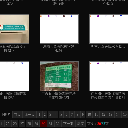
4270
栏4269
牌4249
第五医院温馨提示
湖南儿童医院科室牌
湖南儿童医院水牌4245
牌4247
4246
省中医珠海医院吊
广东省中医珠海医院楼
广东省中医珠海医院医
牌4236
层索引牌4235
疗收费项目索引牌4234
个图片
首页
上一页
1
2
3
4
5
6
7
8
9
10
11
12
13
14
15
24
25
26
27
28
29
30
31
32
下一页
尾页
页次：
30
/32
页