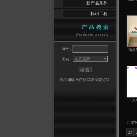
新产品系列
标识工程
编号：
南昌
类别：
洗手间牌
医院科室牌
医院灯箱
广东
共
379
23