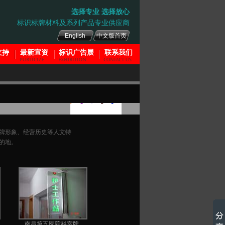
选择专业 选择放心
标识标牌材料及系列产品专业供应商
English
中文版首页
支持
最新宣资
标识广告展
联系我们
800026768
牌形象、经营历史等人文特
的地。
�� ����
0755-2997 0901
ҵ�����ߣ�
136 315 02088
����֧�֡�Ͷ�ߣ�
136 315 03088
南昌第五医院科室牌
�������䣺