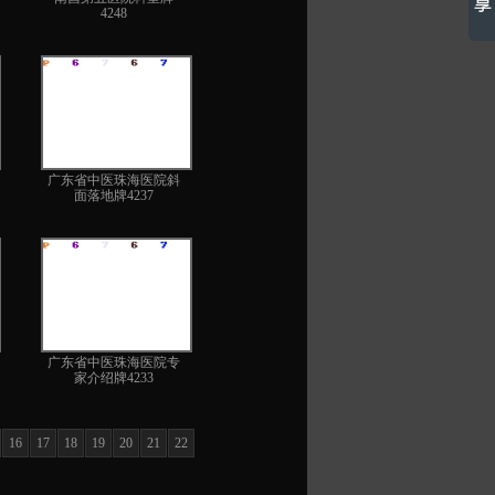
4248
广东省中医珠海医院斜
面落地牌4237
广东省中医珠海医院专
家介绍牌4233
16
17
18
19
20
21
22