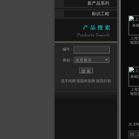
新产品系列
标识工程
上海
喉医
编号：
类别：
洗手间牌
医院科室牌
医院灯箱
上海
喉医
共
379
23