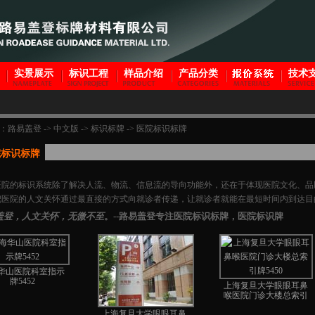
实景展示
标识工程
样品介绍
产品分类
技术
：
路易盖登
->
中文版
->
标识标牌
->
医院标识标牌
院标识标牌
医院的标识系统除了解决人流、物流、信息流的导向功能外，还在于体现医院文化、品
把医院的人文关怀通过最直接的方式向就诊者传递，让就诊者就能在最短时间内到达目
盖登，人文关怀，无微不至
。--路易盖登专注医院标识标牌，医院标识牌
华山医院科室指示
牌5452
上海复旦大学眼眼耳鼻
喉医院门诊大楼总索引
牌5450
上海复旦大学眼眼耳鼻