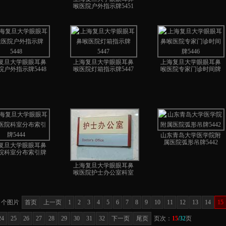
喉医院户外指示牌5451
复旦大学眼眼耳鼻
上海复旦大学眼眼耳鼻
上海复旦大学眼眼耳鼻
院户外指示牌5448
喉医院灯箱指示牌5447
喉医院专家门诊时间牌
5446
山东青岛大学医学院附
属医院弧形吊牌5442
复旦大学眼眼耳鼻
院科室分布索引牌
5444
上海复旦大学眼眼耳鼻
喉医院护士办公室科室
牌5443
个图片
首页
上一页
1
2
3
4
5
6
7
8
9
10
11
12
13
14
15
24
25
26
27
28
29
30
31
32
下一页
尾页
页次：
15
/32
页