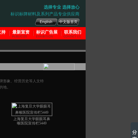
选择专业 选择放心
标识标牌材料及系列产品专业供应商
English
中文版首页
支持
最新宣资
标识广告展
联系我们
800026768
牌形象、经营历史等人文特
的地。
�� ����
0755-2997 0901
ҵ�����ߣ�
136 315 02088
上海复旦大学眼眼耳鼻
喉医院宣传栏5449
����֧�֡�Ͷ�ߣ�
136 315 03088
�������䣺