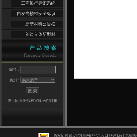
工商银行标识系统
自发光楼梯安全标识
新型材料公告栏
斜边立体新型材
编号：
类别：
洗手间牌
医院科室牌
医院灯箱
版权所有 MK官方端网站登录入口
联系我们
网站地