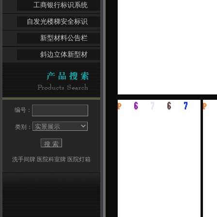
工商银行标识系统
自发光楼梯安全标识
新型材料公告栏
斜边立体新型材
编号：
类别：
洗手间牌
医院科室牌
医院灯箱