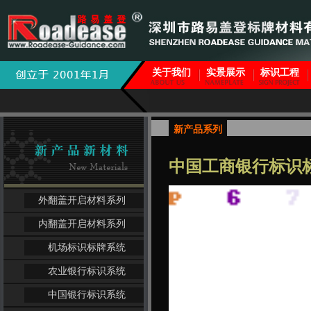
关于我们
实景展示
标识工程
新产品系列
中国工商银行标识
外翻盖开启材料系列
内翻盖开启材料系列
机场标识标牌系统
农业银行标识系统
中国银行标识系统