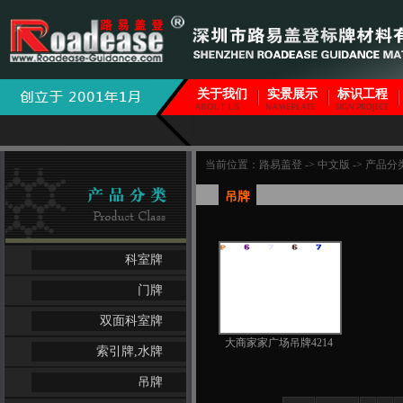
关于我们
实景展示
标识工程
当前位置：
路易盖登
->
中文版
->
产品分
吊牌
科室牌
门牌
双面科室牌
大商家家广场吊牌4214
索引牌,水牌
吊牌