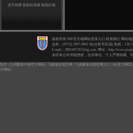
洗手间牌
医院科室牌
医院灯箱
版权所有 MK官方端网站登录入口
联系我们
网站地
总机：(0755) 2997-0901 转(分机号区域) 热线：136 3
E-mail：2881407267@qq.com 网址：
http://www.psep
未经本公司书面授权，任何单位、个人严禁转载、印
悟空
|
九州酷游中国官方网站
|
飞极速在线官网
|
飞速极速在线官网入口
|
hth官方网页
方网站
|