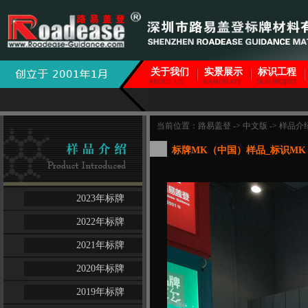
关于我们
实景展示
标识工程
当前位置：
路易盖登
->
中文版
->
样品介
标牌MK（中国）样品_标识MK（中
2023年标牌
2022年标牌
2021年标牌
2020年标牌
2019年标牌