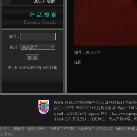
2003年标牌
编号：
类别：
编号：20180017
返回
洗手间牌
医院科室牌
医院灯箱
版权所有 MK官方端网站登录入口
联系我们
网站地
总机：(0755) 2997-0901 转(分机号区域) 热线：136 3
E-mail：2881407267@qq.com 网址：
http://www.psep
未经本公司书面授权，任何单位、个人严禁转载、印
悟空
|
九州酷游中国官方网站
|
飞极速在线官网
|
飞速极速在线官网入口
|
hth官方网页
方网站
|