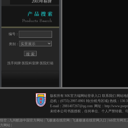
2003年标牌
编号：
类别：
洗手间牌
医院科室牌
医院灯箱
版权所有 MK官方端网站登录入口
联系我们
网站地
总机：(0755) 2997-0901 转(分机号区域) 热线：136 3
E-mail：2881407267@qq.com 网址：
http://www.psep
未经本公司书面授权，任何单位、个人严禁转载、印
悟空
|
九州酷游中国官方网站
|
飞极速在线官网
|
飞速极速在线官网入口
|
hth官方网页
方网站
|