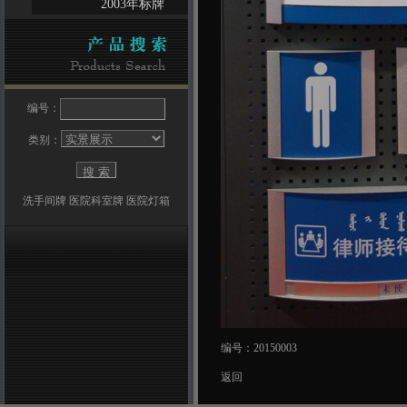
2003年标牌
编号：
类别：
洗手间牌
医院科室牌
医院灯箱
编号：20150003
返回