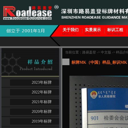
关于我们
实景展示
标识工程
当前位置：
路易盖登
->
中文版
->
样品介
标牌MK（中国）样品_标识MK（中
2023年标牌
2022年标牌
2021年标牌
2020年标牌
2019年标牌