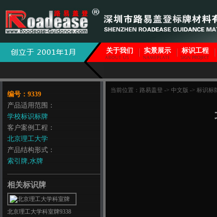
关于我们
实景展示
标识工程
当前位置：
路易盖登
->
中文版
->
标识标
编号：9339
产品适用范围：
学校标识标牌
客户案例工程：
北京理工大学
产品结构形式：
索引牌,水牌
相关标识牌
北京理工大学科室牌9338