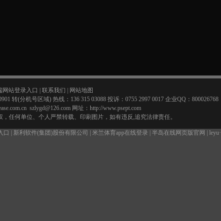
方端网站登录入口
| 联系我们 |
网站地图
-0901 转(分机号区域) 热线：136 315 03088 投诉：0755 2997 0017 企业QQ：800026768
ease.com.cn szlygd@126.com 网址：
http://www.psept.com
权，任何单位、个人严禁转载、印刷图片，如有违反,追究法律责任。
入口
|
新利软件(集团)股份有限公司
|
米兰体育app在线登录
|
半岛在线网页版官网
|
le