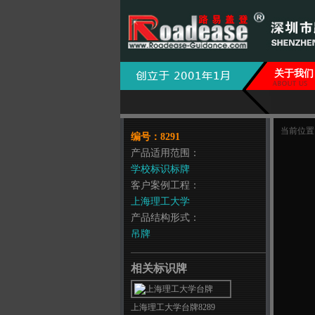
关于我们
当前位置
编号：8291
产品适用范围：
学校标识标牌
客户案例工程：
上海理工大学
产品结构形式：
吊牌
相关标识牌
上海理工大学台牌8289