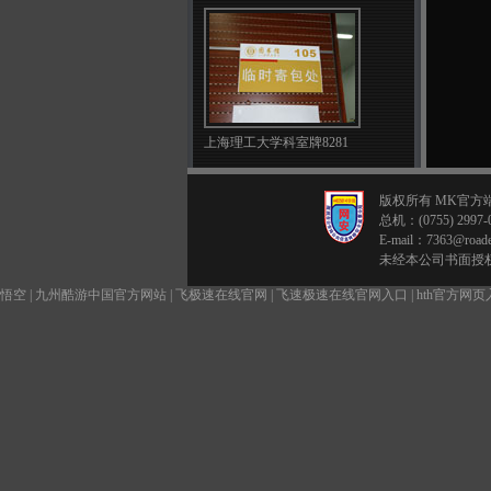
上海理工大学科室牌8281
版权所有 MK官
总机：(0755) 2997
E-mail：7363@road
未经本公司书面授
悟空
|
九州酷游中国官方网站
|
飞极速在线官网
|
飞速极速在线官网入口
|
hth官方网页