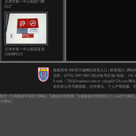
天津市第一中心医院门牌
8227
天津市第一中心医院亚克
力标牌8223
版权所有 MK官方端网站登录入口
| 联系我们 |
网站
总机：(0755) 2997-0901 转(分机号区域) 热线：136 315
E-mail：7363@roadease.com.cn szlygd@126.com 网
未经本公司书面授权，任何单位、个人严禁转载、印
悟空
|
九州酷游中国官方网站
|
飞极速在线官网
|
飞速极速在线官网入口
|
hth官方网页
方网站
|