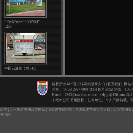
中物院物业中心宣传栏
5250
中国石油宣传栏5422
版权所有 MK官方端网站登录入口
| 联系我们 |
网站
总机：(0755) 2997-0901 转(分机号区域) 热线：136 315
E-mail：7363@roadease.com.cn szlygd@126.com 网
未经本公司书面授权，任何单位、个人严禁转载、印
悟空
|
九州酷游中国官方网站
|
飞极速在线官网
|
飞速极速在线官网入口
|
hth官方网页
方网站
|